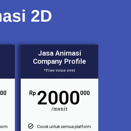
asi 2D
Jasa Animasi
Company Profile
*Free voice over
2000
00
Rp
000
/menit
form
Cocok untuk semua platform