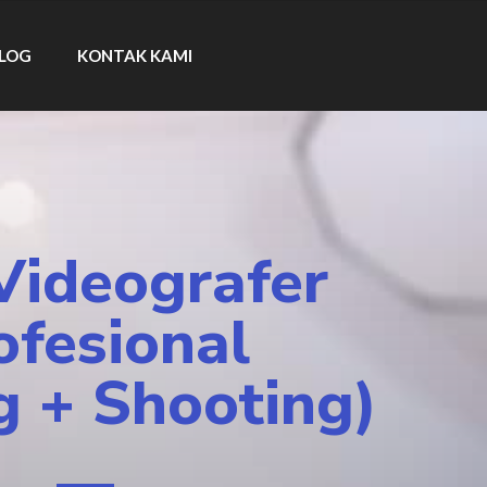
LOG
KONTAK KAMI
Videografer
ofesional
g + Shooting)