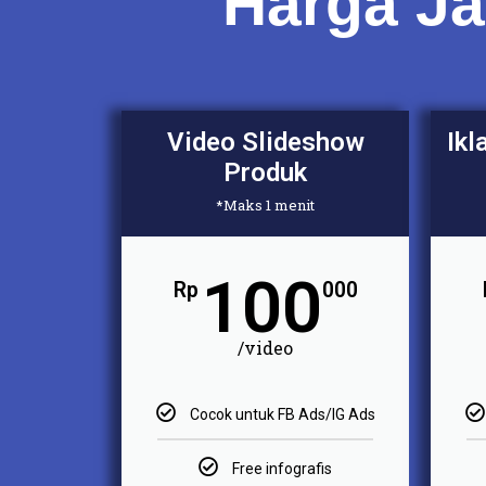
Harga Ja
Video Slideshow
Ikl
Produk
*Maks 1 menit
100
Rp
000
/video
Cocok untuk FB Ads/IG Ads
Free infografis