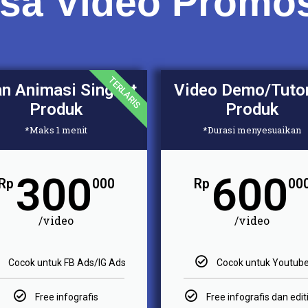
sa Video Promo
TERLARIS
an Animasi Singkat
Video Demo/Tutor
Produk
Produk
*Maks 1 menit
*Durasi menyesuaikan
300
600
Rp
000
Rp
00
/video
/video
Cocok untuk FB Ads/IG Ads
Cocok untuk Youtub
Free infografis
Free infografis dan edit