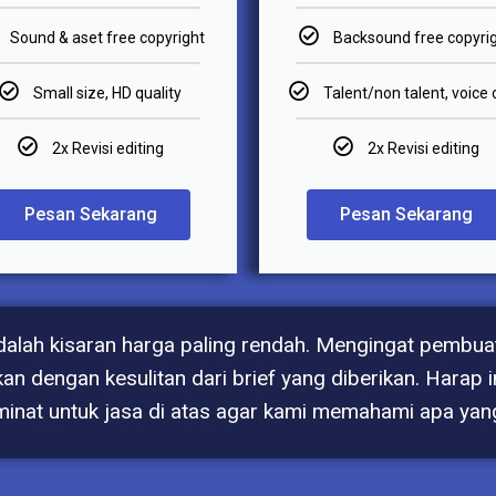
Sound & aset free copyright
Backsound free copyri
Small size, HD quality
Talent/non talent, voice 
2x Revisi editing
2x Revisi editing
Pesan Sekarang
Pesan Sekarang
 adalah kisaran harga paling rendah. Mengingat pemb
an dengan kesulitan dari brief yang diberikan. Harap
minat untuk jasa di atas agar kami memahami apa yan