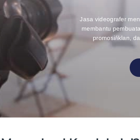
Jasa videografer men
membantu pembuatan/
promosi/iklan, d