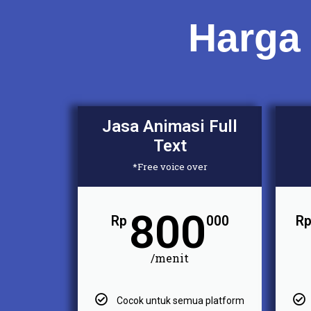
Harga
Jasa Animasi Full
Text
*Free voice over
800
Rp
000
R
/menit
Cocok untuk semua platform