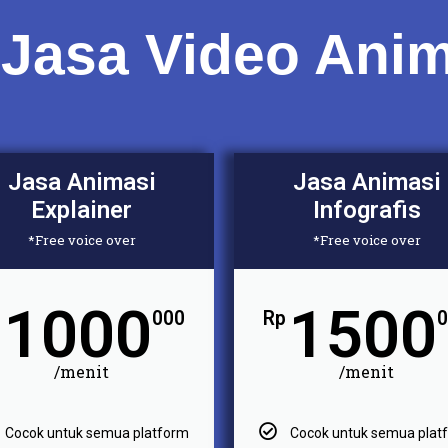
 Jasa Video Anim
Jasa Animasi
Jasa Animasi
Explainer
Infografis
*Free voice over
*Free voice over
1000
1500
p
000
Rp
0
/menit
/menit
Cocok untuk semua platform
Cocok untuk semua plat