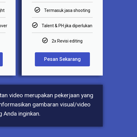
ght
Termasuk jasa shooting
over
Talent & PH jika diperlukan
2x Revisi editing
Pesan Sekarang
uatan video merupakan pekerjaan yang
 informasikan gambaran visual/video
g Anda inginkan.