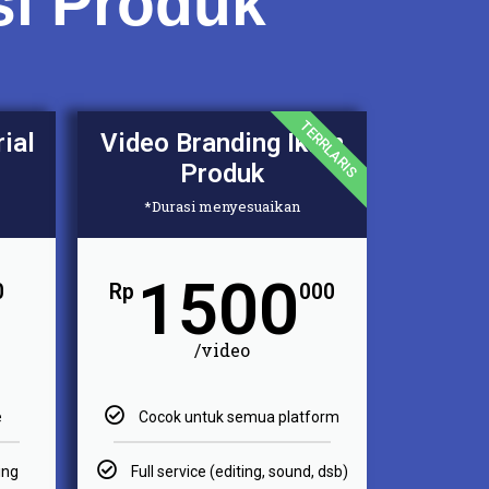
si Produk
TERRLARIS
ial
Video Branding Iklan
Produk
*Durasi menyesuaikan
1500
0
Rp
000
/video
e
Cocok untuk semua platform
ing
Full service (editing, sound, dsb)