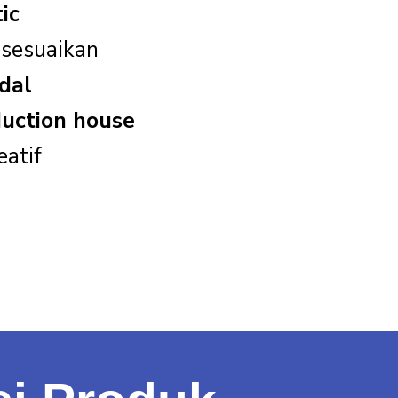
ic
isesuaikan
dal
uction house
eatif